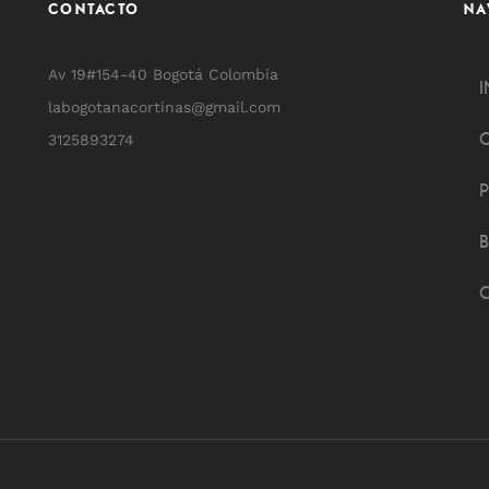
CONTACTO
NA
Av 19#154-40 Bogotá Colombia
I
labogotanacortinas@gmail.com
3125893274