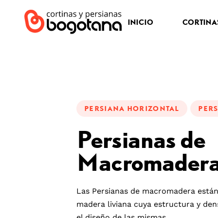
INICIO
CORTINA
PUBLISHED
IN:
PERSIANA HORIZONTAL
PER
Persianas de
Macromader
Las Persianas de macromadera están
madera liviana cuya estructura y den
el diseño de las mismas.